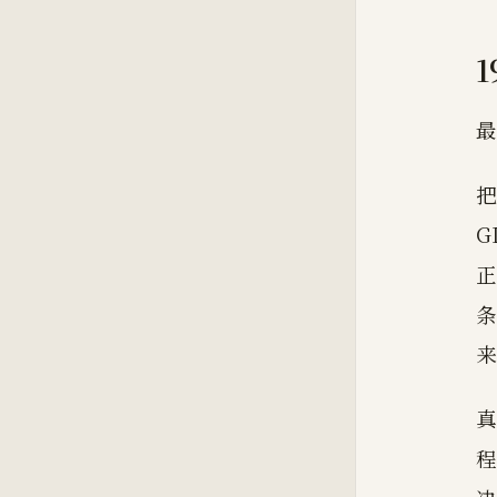
最
把
G
正
条
来
真
程