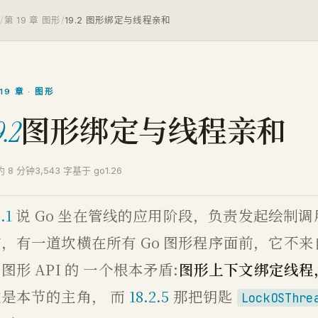
o
/
第 19 章 图形
/
19.2 图形绑定与线程亲和
19 章 · 图形
图形绑定与线程亲和
9.2
约 8 分钟
3,543 字
基于 go1.26
.1
说 Go 坐在管线的应用阶段，负责发起绘制
，有一道坎横在所有 Go 图形程序面前，它不来
图形 API 的 一个根本矛盾:
图形上下文绑定线程，而
坎是本节的主角， 而
18.2.5
那把钥匙
LockOSThre