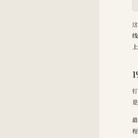
这
线
上
1
钉
最
程