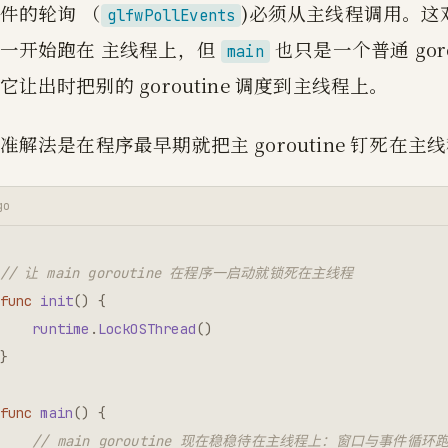
件的轮询 （
)必须从主线程调用。这对
glfwPollEvents
一开始跑在 主线程上，但
也只是一个普通 go
main
它让出时把别的 goroutine 调度到主线程上。
准解法是在程序最早期就把主 goroutine 钉死在主
go
// 让 main goroutine 在程序一启动就锁死在主线程
func
init
()
{
runtime
.
LockOSThread
()
}
func
main
()
{
// main goroutine 现在稳稳待在主线程上：窗口与事件循环