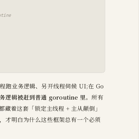
tine
跑业务逻辑、另开线程伺候 UI;在 Go
辑被赶到普通 goroutine 里
。所有
io,内部都藏着这套「锁定主线程 + 主从颠倒」
它，才明白为什么这些框架总有一个必须
。