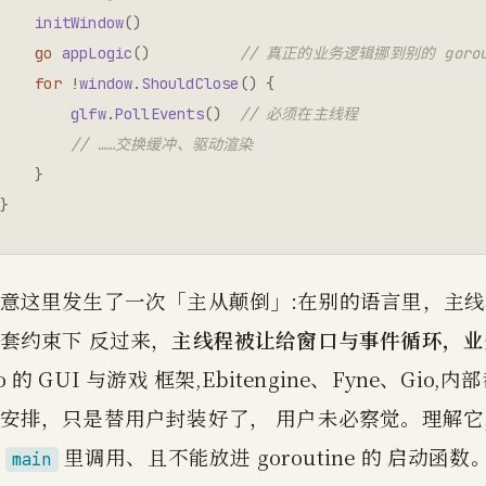
initWindow
()
go
appLogic
()
// 真正的业务逻辑挪到别的 gorou
for
!
window
.
ShouldClose
()
{
glfw
.
PollEvents
()
// 必须在主线程
// ……交换缓冲、驱动渲染
}
}
意这里发生了一次「主从颠倒」:在别的语言里，主线程
套约束下 反过来，
主线程被让给窗口与事件循环，业务逻
o 的 GUI 与游戏 框架,Ebitengine、Fyne、G
安排，只是替用户封装好了， 用户未必察觉。理解
在
里调用、且不能放进 goroutine 的 启动函数
main