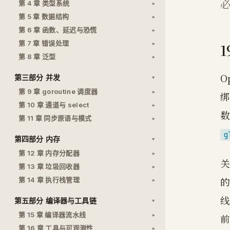
第 4 章 类型系统
第 5 章 数据结构
第 6 章 函数、延迟与恐慌
第 7 章 错误处理
第 8 章 泛型
O
第三部分 并发
第 9 章 goroutine 调度器
绑
第 10 章 通道与 select
数
第 11 章 同步原语与模式
g
第四部分 内存
第 12 章 内存分配器
关
第 13 章 垃圾回收器
的
第 14 章 执行栈管理
线
第五部分 编译器与工具链
第 15 章 编译器流水线
前
第 16 章 工具与可观测性