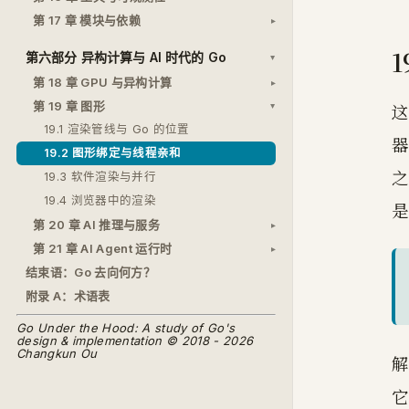
第 17 章 模块与依赖
1
第六部分 异构计算与 AI 时代的 Go
第 18 章 GPU 与异构计算
第 19 章 图形
这
19.1 渲染管线与 Go 的位置
器
19.2 图形绑定与线程亲和
之
19.3 软件渲染与并行
19.4 浏览器中的渲染
是
第 20 章 AI 推理与服务
第 21 章 AI Agent 运行时
结束语：Go 去向何方？
附录 A：术语表
Go Under the Hood: A study of Go's
design & implementation © 2018 - 2026
Changkun Ou
它