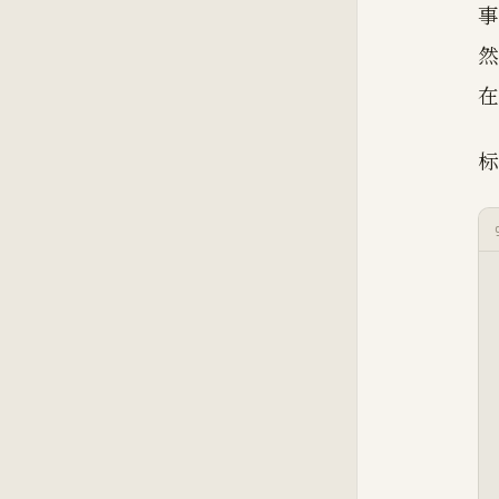
事
然
在
标