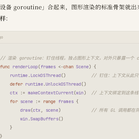
设备 goroutine」合起来，图形渲染的标准骨架就
样
:
go
// 渲染 goroutine：钉住线程，独占图形上下文，对外只暴露一个 ch
func
renderLoop
(
frames
<-
chan
Scene
)
{
runtime
.
LockOSThread
()
// 钉住：上下文从此
defer
runtime
.
UnlockOSThread
()
ctx
:=
makeContextCurrent
(
win
)
// 上下文绑定到这条线
for
scene
:=
range
frames
{
draw
(
ctx
,
scene
)
// 所有 GL 调用都
win
.
SwapBuffers
()
}
}