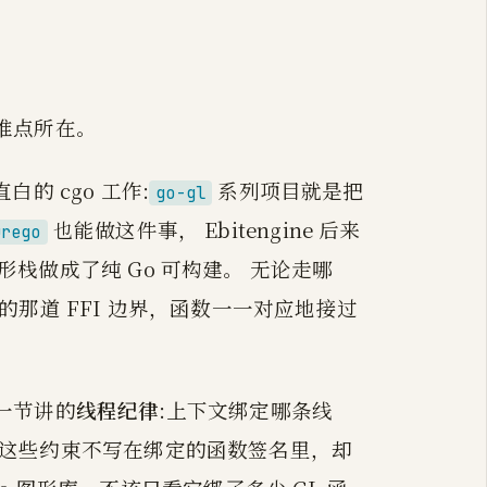
难点所在。
直白的 cgo 工作:
系列项目就是把
go-gl
也能做这件事， Ebitengine 后来
urego
图形栈做成了纯 Go 可构建。 无论走哪
讲过的那道 FFI 边界，函数一一对应地接过
一节讲的
线程纪律
:上下文绑定哪条线
线程。这些约束不写在绑定的函数签名里，却