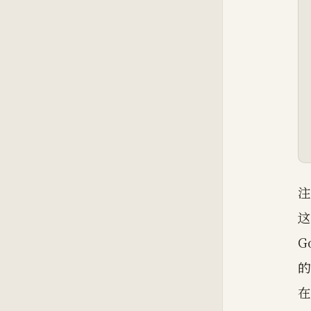
注
这
G
的