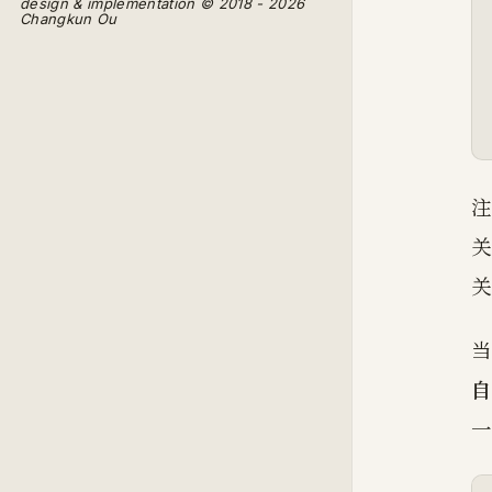
design & implementation © 2018 - 2026
Changkun Ou
注
关
关
自
一