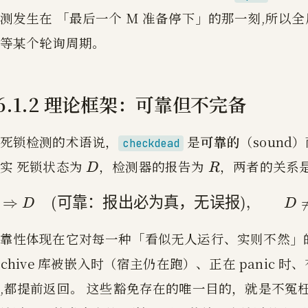
测发生在 「最后一个 M 准备停下」的那一刻,所以
等某个轮询周期。
16.1.2 理论框架：可靠但不完备
死锁检测的术语说，
是
可靠的
（sound
checkdead
D
R
D
R
实 死锁状态为
，检测器的报告为
，两者的关系是
D
R
⇒
(
可靠：报出必为真，无误报
)
,
D
D
R \R
⇒
R
靠性体现在它对每一种「看似无人运行、实则不然」的情形都设
rchive 库被嵌入时（宿主仍在跑）、正在 panic 时
,都提前返回。 这些豁免存在的唯一目的，就是不冤