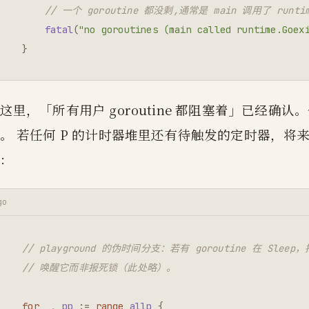
// 一个 goroutine 都没剩,通常是 main 调用了 runtime
fatal
(
"no goroutines (main called runtime.Goex
}
这里，「所有用户 goroutine 都阻塞着」已经确
。 若任何 P 的计时器堆里还有待触发的定时器，将来它
：
go
// playground 的伪时间分支：若有 goroutine 在 Sl
// 唤醒它而非报死锁（此处略）。
for
_
,
pp
:=
range
allp
{