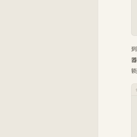
到
器
锁