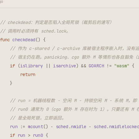
go
// checkdead：判定是否陷入全局死锁（裁剪后的速写）
// 调用时必须持有 sched.lock。
func
checkdead
()
{
// 作为 c-shared / c-archive 库被宿主程序嵌入时，没有
// 宿主仍在跑。panicking、cgo 额外 M 等情形也各自豁免
if
(
islibrary
||
isarchive
)
&&
GOARCH
!=
"wasm"
{
return
}
// run = 机器线程数 − 空闲 M − 持锁空闲 M − 系统 M
// run0 通常为 0（cgo 额外 M 存在时为 1）。只要还有 
// 是全局死锁，立即返回。
run
:=
mcount
()
-
sched
.
nmidle
-
sched
.
nmidlelocke
if
run
>
run0
{