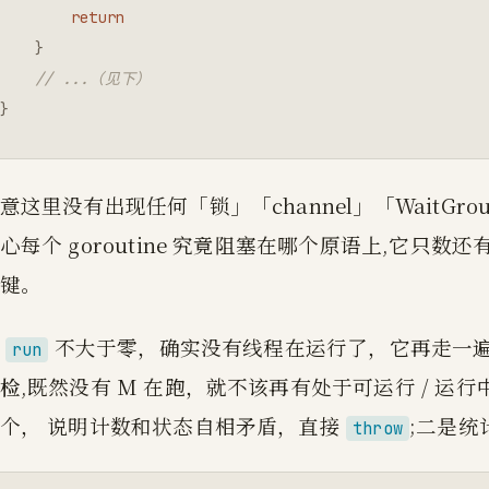
return
}
// ...（见下）
}
意这里没有出现任何「锁」「channel」「WaitGr
心每个 goroutine 究竟阻塞在哪个原语上,它只数
键。
当
不大于零，确实没有线程在运行了，它再走一遍所有 
run
检
,既然没有 M 在跑，就不该再有处于可运行 / 运行中 
个， 说明计数和状态自相矛盾，直接
;二是统计
throw