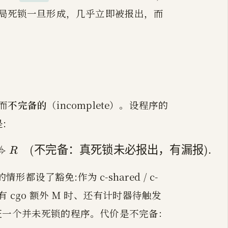
全局死锁一旦形成，几乎立即被报出，而
）而
不完备的
（incomplete）。设程序的
:

⇒
(
不完备：真死锁未必报出，有漏报
)
.
R
ightarrow D \quad(\text{可靠：报出必为真，
(
可
靠
：
报
出
必
为
真
，
无
误
报
)
,
⇏
D
D
R
了豁免:作为 c-shared / c-
、有 cgo 额外 M 时、还有计时器待触发
枉一个并未死锁的程序。代价是不完备：