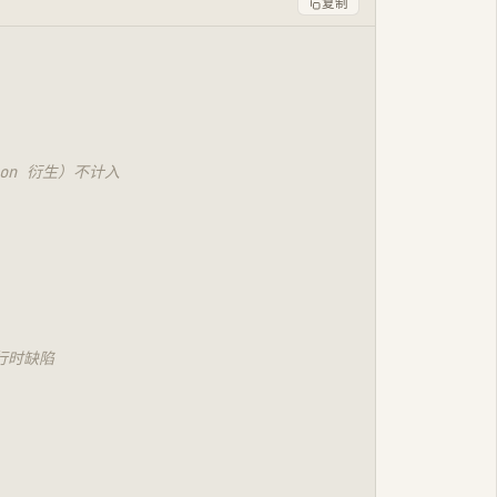
复制
ysmon 衍生）不计入
行时缺陷