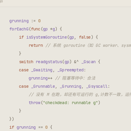
go
grunning
:=
0
forEachG
(
func
(
gp
*
g
)
{
if
isSystemGoroutine
(
gp
,
false
)
{
return
// 系统 goroutine（如 GC worker、s
}
switch
readgstatus
(
gp
)
&^
_Gscan
{
case
_Gwaiting
,
_Gpreempted
:
grunning
++
// 阻塞等待中：合法
case
_Grunnable
,
_Grunning
,
_Gsyscall
:
// 没有 M 在跑，却还有可运行的 g,计数不一致，运
throw
(
"checkdead: runnable g"
)
}
})
if
grunning
==
0
{