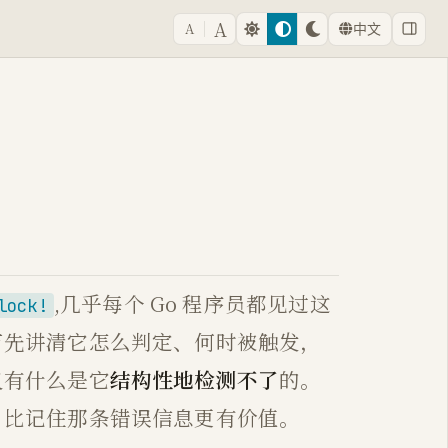
A
A
中文
,几乎每个 Go 程序员都见过这
lock!
节先讲清它怎么判定、何时被触发，
又有什么是它
结构性地检测不了
的。
 比记住那条错误信息更有价值。