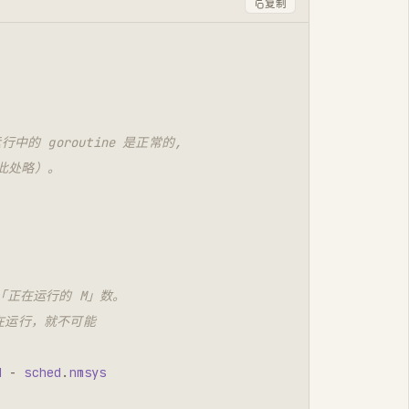
复制
运行中的 goroutine 是正常的,
（此处略）。
，即「正在运行的 M」数。
M 在运行，就不可能
d
-
sched
.
nmsys