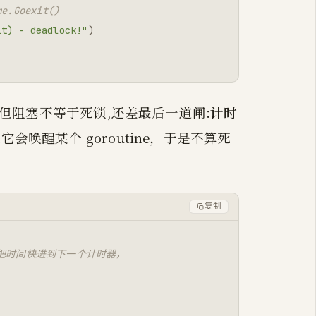
.Goexit()
it) - deadlock!"
)
认。但阻塞不等于死锁,还差最后一道闸:
计时
会唤醒某个 goroutine，于是不算死
复制
eep，把时间快进到下一个计时器，