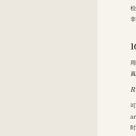
检
非
用
真
R
可
a
时