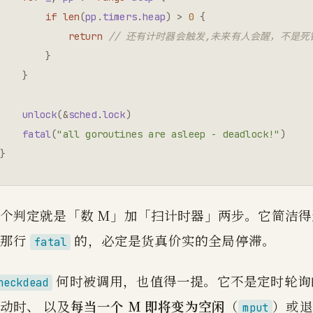
if
len
(
pp
.
timers
.
heap
)
>
0
{
return
// 还有计时器会触发,未来有人会醒，不是死
}
}
unlock
(
&
sched
.
lock
)
fatal
(
"all goroutines are asleep - deadlock!"
)
}
个判定就是「数 M」加「扫计时器」两步。它简洁
后那行
的，必定是货真价实的全局停滞。
fatal
何时被调用，也值得一提。它不是定时轮询的结果,在 
heckdead
动时、 以及
每当一个 M 即将变为空闲
（
）或退
mput