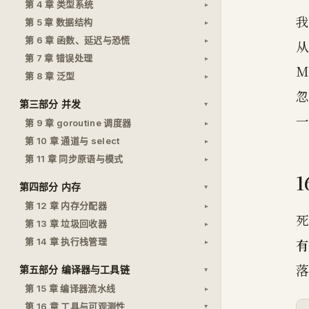
第 4 章 类型系统
我
第 5 章 数据结构
第 6 章 函数、延迟与恐慌
从
第 7 章 错误处理
M
第 8 章 泛型
忽
第三部分 并发
一
第 9 章 goroutine 调度器
第 10 章 通道与 select
第 11 章 同步原语与模式
第四部分 内存
第 12 章 内存分配器
第 13 章 垃圾回收器
有
第 14 章 执行栈管理
落
第五部分 编译器与工具链
第 15 章 编译器流水线
第 16 章 工具与可观测性