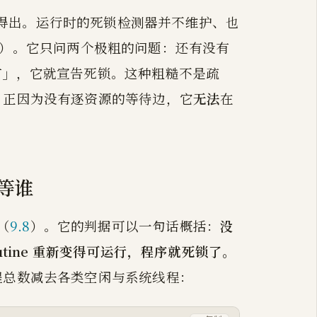
得出。运行时的死锁检测器并不维护、也
raph）。它只问两个极粗的问题：还有没有
有」，它就宣告死锁。这种粗糙不是疏
，正因为没有逐资源的等待边，它
无法
在
谁等谁
（
9.8
）。它的判据可以一句话概括：
没
tine 重新变得可运行，程序就死锁了。
程总数减去各类空闲与系统线程：