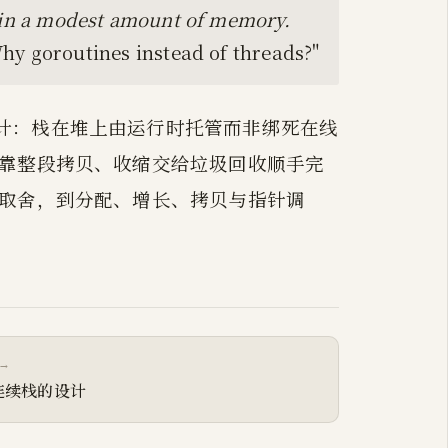
e in a modest amount of memory.
hy goroutines instead of threads?"
计：栈在堆上由运行时托管而非绑死在线
长靠整段拷贝、收缩交给垃圾回收顺手完
计取舍，到分配、增长、拷贝与指针调
→
1 连续栈的设计