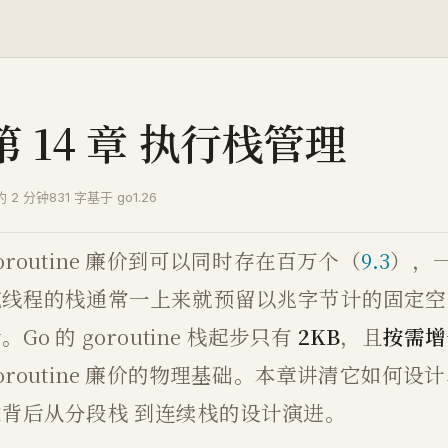
理
第 14 章 执行栈管理
约 2 分钟
831 字
基于 go1.26
oroutine 廉价到可以同时存在百万个（
9.3
），
统线程的栈通常一上来就预留以兆字节计的固定空间
。Go 的 goroutine 栈起步只有
2KB
，且
按需增
oroutine 廉价的物理基础。本章讲清它如何
这背后从分段栈 到连续栈的设计演进。