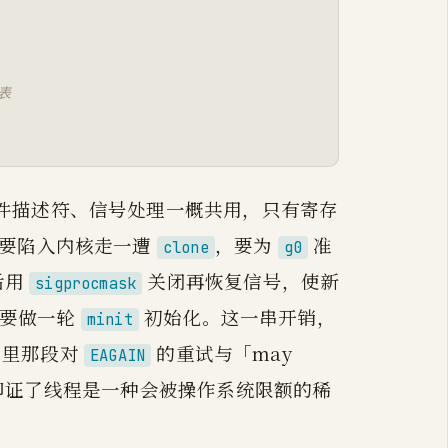
）
列表
）
件描述符、信号处理一概共用，只有寄存
：要陷入内核走一遭
，要为
准
clone
g0
前后用
关闭再恢复信号，使新
sigprocmask
要做一轮
初始化。这一串开销，
minit
里那段对
的重试与「may
EAGAIN
s」的提示，也印证了线程是一种会被操作系统限额的稀