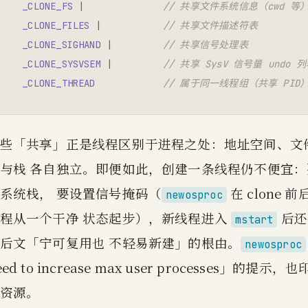
_CLONE_FS
|
// 共享文件系统信息（cwd 等
_CLONE_FILES
|
// 共享文件描述符表
_CLONE_SIGHAND
|
// 共享信号处理表
_CLONE_SYSVSEM
|
// 共享 SysV 信号量 undo 
_CLONE_THREAD
// 属于同一线程组（共享 PID
些「共享」正是线程区别于进程之处：地址空间、文
与栈 各自独立。即便如此，创建一条线程仍不便宜
系统栈， 要设置信号掩码（
在 clone 
newosproc
程从一个干净 状态起步），新线程进入
后还
mstart
后文「宁可复用也 不轻易新建」的根由。
newosproc
eed to increase max user processe
资源。