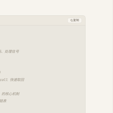
复制
代码、处理信号
）
call 快速取回
M 的核心机制
 链表