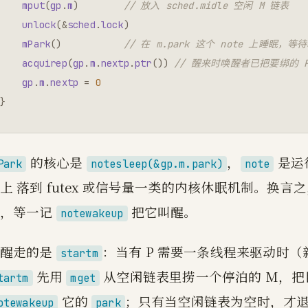
mput
(
gp
.
m
)
// 放入 sched.midle 空闲 M 链表
unlock
(
&
sched
.
lock
)
mPark
()
// 在 m.park 这个 note 上睡眠，等
acquirep
(
gp
.
m
.
nextp
.
ptr
())
// 醒来时唤醒者已把要绑的 P 
gp
.
m
.
nextp
=
0
}
的核心是
，
是运
Park
notesleep(&gp.m.park)
note
上 落到 futex 或信号量一类的内核休眠机制。换言之
里，等一记
把它叫醒。
notewakeup
唤醒走的是
：当有 P 需要一条线程来驱动时（新
startm
先用
从空闲链表里捞一个停泊的 M，把目
tartm
mget
它的
；只有当空闲链表为空时，才
otewakeup
park