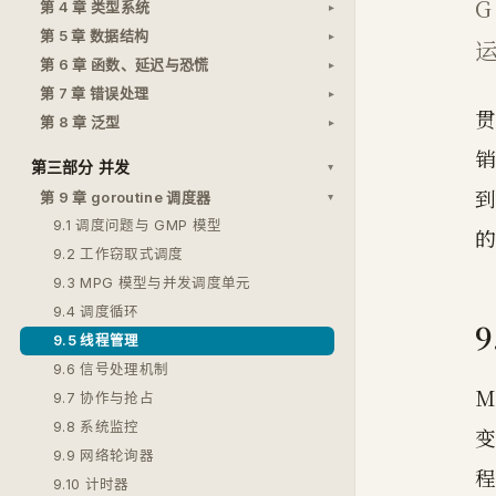
G
第 4 章 类型系统
第 5 章 数据结构
第 6 章 函数、延迟与恐慌
第 7 章 错误处理
贯
第 8 章 泛型
销
第三部分 并发
到
第 9 章 goroutine 调度器
9.1 调度问题与 GMP 模型
的
9.2 工作窃取式调度
9.3 MPG 模型与并发调度单元
9.4 调度循环
9
9.5 线程管理
9.6 信号处理机制
M
9.7 协作与抢占
9.8 系统监控
变
9.9 网络轮询器
程
9.10 计时器