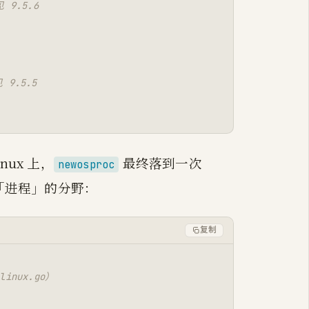
 9.5.6
 9.5.5
nux 上，
最终落到一次
newosproc
「进程」的分野：
复制
inux.go）