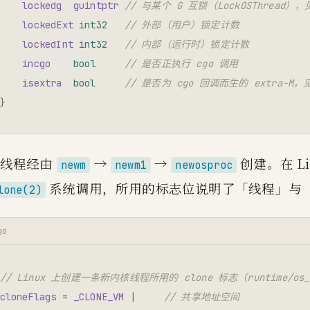
lockedg
guintptr
// 与某个 G 互锁（LockOSThread），见
lockedExt
int32
// 外部（用户）锁定计数
lockedInt
int32
// 内部（运行时）锁定计数
incgo
bool
// 是否正执行 cgo 调用
isextra
bool
// 是否为 cgo 回调而生的 extra-M，见
}
新线程经由
→
→
创建。在 Li
newm
newm1
newosproc
系统调用，所用的标志位说明了「线程」与
lone(2)
go
// Linux 上创建一条新内核线程所用的 clone 标志（runtime/os_l
cloneFlags
=
_CLONE_VM
|
// 共享地址空间