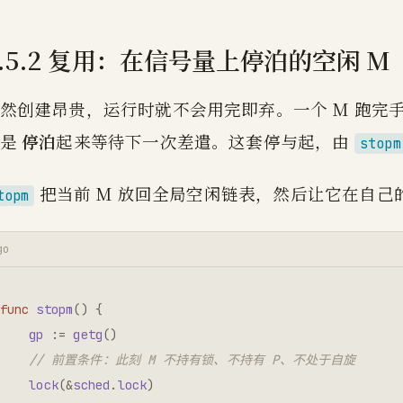
9.5.2 复用：在信号量上停泊的空闲 M
然创建昂贵，运行时就不会用完即弃。一个 M 跑完手
而是
停泊
起来等待下一次差遣。这套停与起，由
stopm
把当前 M 放回全局空闲链表，然后让它在自己
topm
go
func
stopm
()
{
gp
:=
getg
()
// 前置条件：此刻 M 不持有锁、不持有 P、不处于自旋
lock
(
&
sched
.
lock
)