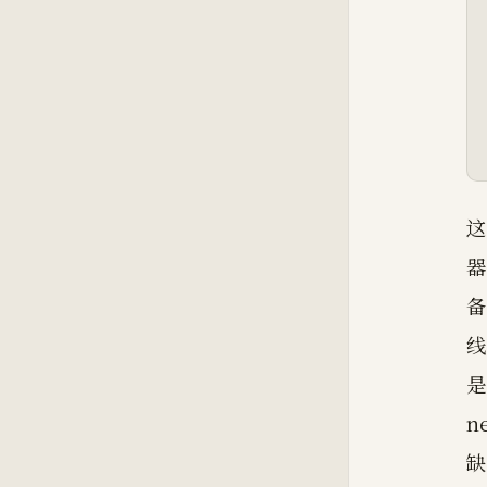
这
器
备
线
是
n
缺