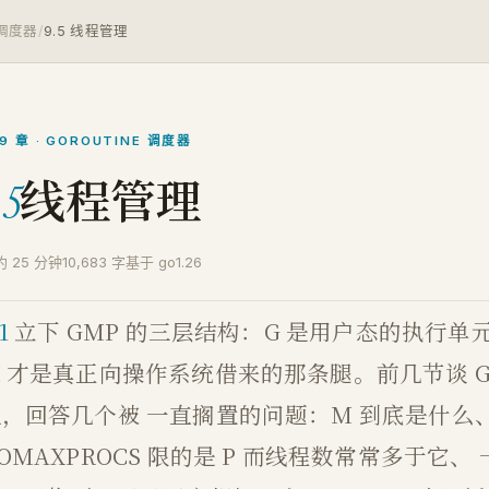
e 调度器
/
9.5 线程管理
9 章 · GOROUTINE 调度器
线程管理
.5
约 25 分钟
10,683 字
基于 go1.26
1
立下 GMP 的三层结构：G 是用户态的执行单
 才是真正向操作系统借来的那条腿。前几节谈 G 
上，回答几个被 一直搁置的问题：M 到底是什么
OMAXPROCS 限的是 P 而线程数常常多于