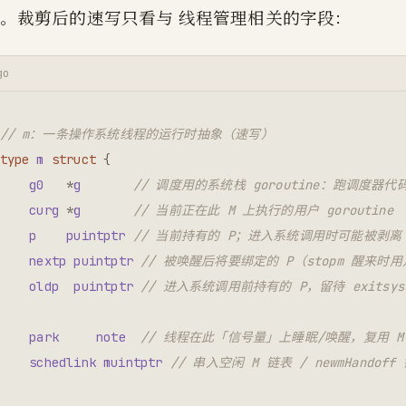
。裁剪后的速写只看与 线程管理相关的字段：
go
// m：一条操作系统线程的运行时抽象（速写）
type
m
struct
{
g0
*
g
// 调度用的系统栈 goroutine：跑调度器
curg
*
g
// 当前正在此 M 上执行的用户 goroutine
p
puintptr
// 当前持有的 P；进入系统调用时可能被剥离
nextp
puintptr
// 被唤醒后将要绑定的 P（stopm 醒来时用
oldp
puintptr
// 进入系统调用前持有的 P，留待 exitsys
park
note
// 线程在此「信号量」上睡眠/唤醒，复用 
schedlink
muintptr
// 串入空闲 M 链表 / newmHandoff