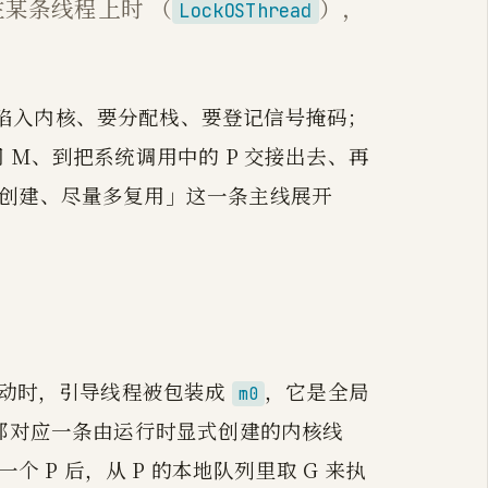
死在某条线程上时 （
），
LockOSThread
陷入内核、要分配栈、要登记信号掩码；
 M、到把系统调用中的 P 交接出去、再
少创建、尽量多复用」这一条主线展开
启动时，引导线程被包装成
，它是全局
m0
 都对应一条由运行时显式创建的内核线
有一个 P 后，从 P 的本地队列里取 G 来执