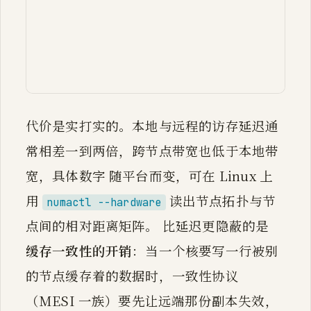
      C1 ---|"本地：快"| M1

    end

    C0 -. "远程：跨互连，更慢" .-> M1

    C1 -. "远程：跨互连，更慢" .-> M0
代价是实打实的。本地与远程的访存延迟通
常相差一到两倍，跨节点带宽也低于本地带
宽，具体数字 随平台而变，可在 Linux 上
用
读出节点拓扑与节
numactl --hardware
点间的相对距离矩阵。 比延迟更隐蔽的是
缓存一致性的开销
：当一个核要写一行被别
的节点缓存着的数据时，一致性协议
（MESI 一族）要先让远端那份副本失效，