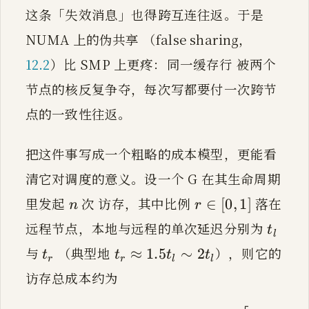
这条「失效消息」也得跨互连往返。于是
NUMA 上的伪共享 （false sharing，
12.2
）比 SMP 上更疼：同一缓存行 被两个
节点的核反复争夺，每次写都要付一次跨节
点的一致性往返。
把这件事写成一个粗略的成本模型，更能看
清它对调度的意义。设一个 G 在其生命周期
r \in [0,1]
n
∈
[
0
,
1
]
n
r
里发起
次 访存，其中比例
落在
∈
[
0
,
1
]
n
r
t_l
t
远程节点，本地与远程的单次延迟分别为
t
l
l
t_r \approx 1.5 t_l \sim 2 t_l
t_r
≈
1.5
∼
2
t
t
t
t
与
（典型地
），则它的
≈
1.5
∼
2
t
t
t
t
r
r
l
l
r
r
l
l
访存总成本约为