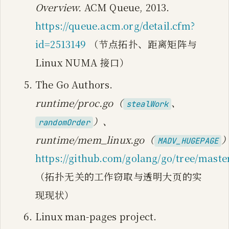
Overview.
ACM Queue, 2013.
https://queue.acm.org/detail.cfm?
id=2513149
（节点拓扑、距离矩阵与
Linux NUMA 接口）
The Go Authors.
runtime/proc.go（
、
stealWork
）、
randomOrder
runtime/mem_linux.go（
）
MADV_HUGEPAGE
https://github.com/golang/go/tree/maste
（拓扑无关的工作窃取与透明大页的实
现现状）
Linux man-pages project.