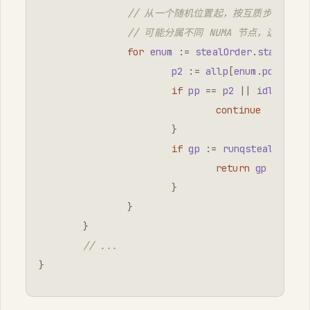
// 从一个随机位置起，按互质步长枚举全部
// 可能分属不同 NUMA 节点，这里既
for
enum
:=
stealOrder
.
start
(
che
p2
:=
allp
[
enum
.
position
if
pp
==
p2
||
idlepMask
continue
}
if
gp
:=
runqsteal
(
pp
,
p
return
gp
// 偷
}
}
}
// ...
}