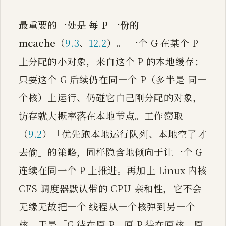
最重要的一处是
每 P 一份的
mcache
（
9.3
、
12.2
）。 一个 G 在某个 P
上分配的小对象，来自这个 P 的本地缓存；
只要这个 G 后续仍在同一个 P（多半是 同一
个核）上运行、仍碰它自己刚分配的对象，
访存就大概率落在本地节点。工作窃取
（
9.2
）「优先跑本地运行队列、本地空了才
去偷」的策略，同样隐含地倾向于让一个 G
连续在同一个 P 上推进。再加上 Linux 内核
CFS 调度器默认带的 CPU 亲和性，它不会
无缘无故把一个 线程从一个核弹到另一个
核，于是「G 待在原 P、原 P 待在原核、原