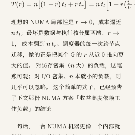
[
t
(
)
=
(
1
−
)
+
=
1
+
[
]
(
T
r
n
r
t
r
t
n
t
r
T(r) = n\big[(1-r)\,t_l
r
l
r
l
t
l
(
)
=
(
1
−
)
+
[
T
r
n
r
t
r
l
r \to 0
n\,t
→
0
r
n
t
理想的 NUMA 局部性是
，成本逼近
→
0
r
l
r \to 1
→
1
r
；最坏是数据与执行核分属两端、
→
n
t
r
l
n\,t_r
n
t
， 成本翻到
。调度器的每一次跨节点
1
n
t
r
r
r
r
迁移，做的正是把某个 G 的
从近 0 推向更
r
n
n
大的值。 对访存密集（
大）的负载，这笔
n
n
n
账可观；对 I/O 密集、
本就小的负载，则
n
几乎可以忽略。 这个简单的式子，已经预告
了下文那份 NUMA 方案「收益高度依赖工
作负载」的结论。
一句话，一台 NUMA 机器更像一个内部就