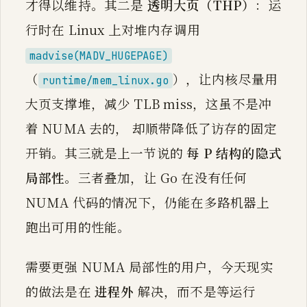
才得以维持。其二是
透明大页（THP）
：运
行时在 Linux 上对堆内存调用
madvise(MADV_HUGEPAGE)
（
），让内核尽量用
runtime/mem_linux.go
大页支撑堆，减少 TLB miss，这虽不是冲
着 NUMA 去的， 却顺带降低了访存的固定
开销。其三就是上一节说的
每 P 结构的隐式
局部性
。三者叠加，让 Go 在没有任何
NUMA 代码的情况下，仍能在多路机器上
跑出可用的性能。
需要更强 NUMA 局部性的用户，今天现实
的做法是在
进程外
解决，而不是等运行