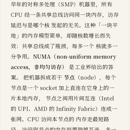
早年的对称多处理（SMP）机器里，所有
CPU 经一条共享总线访问同一块内存，访存
延迟与是哪个核 发起的无关。这种「一块平
地」的内存模型简单，却随核数增长而失
效：共享总线成了瓶颈，每多一个 核就多一
分争用。
NUMA（non-uniform memory
access，非均匀访存）
是工业界给出的答
案。 把机器拆成若干
节点
（node），每个
节点是一个 socket 加上直连在它身上的一
片本地内存， 节点之间用片间互连（Intel
的 UPI、AMD 的 Infinity Fabric）连成一
张网。CPU 访问本节点的 内存走最短路
径，访问别节点的内存则要跨越互连，多一