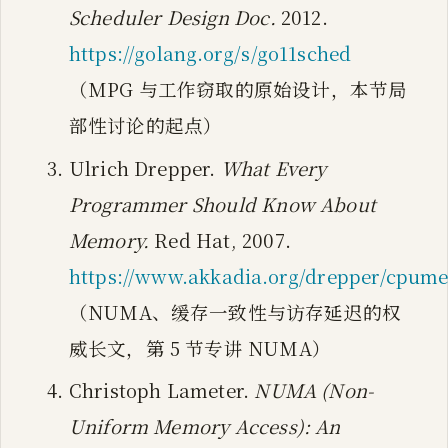
Scheduler Design Doc.
2012.
https://golang.org/s/go11sched
（MPG 与工作窃取的原始设计，本节局
部性讨论的起点）
Ulrich Drepper.
What Every
Programmer Should Know About
Memory.
Red Hat, 2007.
https://www.akkadia.org/drepper/cpum
（NUMA、缓存一致性与访存延迟的权
威长文，第 5 节专讲 NUMA）
Christoph Lameter.
NUMA (Non-
Uniform Memory Access): An