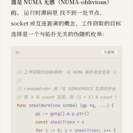
器是 NUMA 无感（NUMA-oblivious）
的。
运行时源码里 找不到一处节点、
socket 或互连距离的概念，工作窃取的目标
选择是一个与拓扑无关的伪随机枚举：
go
复制
// 工作窃取的目标顺序：与 NUMA 拓扑完全无关（runtime/
// randomOrder 用「与 GOMAXPROCS 互质的步长」
// 若 X 与 count 互质，则 (i + X) % count 恰好遍历
func
stealWork
(
now
int64
)
(
gp
*
g
,
...
)
{
pp
:=
getg
().
m
.
p
.
ptr
()
const
stealTries
=
4
for
i
:=
0
;
i
<
stealTries
;
i
++
{