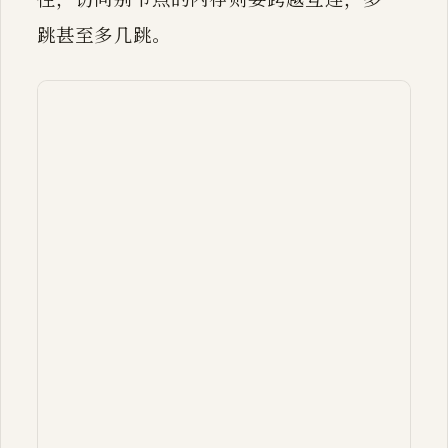
跳甚至多几跳。
flowchart LR

    subgraph N0["NUMA 节点 0"]

      direction TB

      C0["CPU 0（多核 + LLC）"]

      M0[("本地内存 0")]

      C0 ---|"本地：快"| M0

    end

    subgraph N1["NUMA 节点 1"]

      direction TB

      C1["CPU 1（多核 + LLC）"]

      M1[("本地内存 1")]
