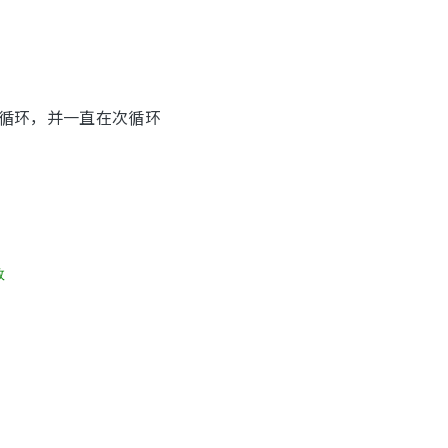
下循环，并一直在次循环
数