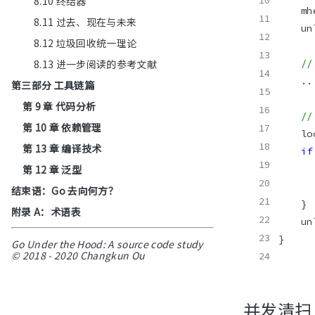
8.10 终结器
8.11 过去、现在与未来
8.12 垃圾回收统一理论
8.13 进一步阅读的参考文献
/
第三部分 工具链篇
第 9 章 代码分析
/
第 10 章 依赖管理
第 13 章 编译技术
if
第 12 章 泛型
结束语：Go 去向何方？
附录 A：术语表
Go Under the Hood: A source code study
© 2018 - 2020 Changkun Ou
并发清扫