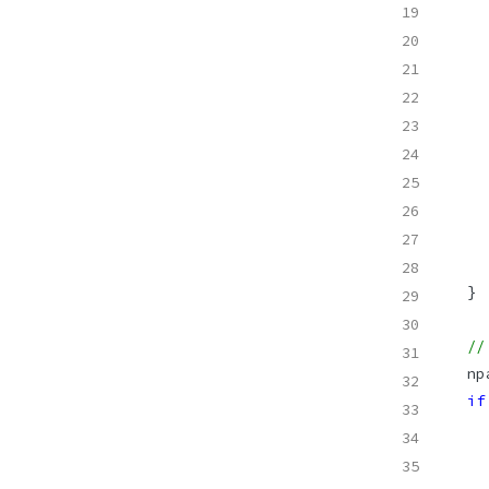
//
if