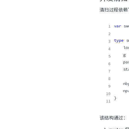
清扫过程依赖
var
type
 s
	p
	s
	n
	n
该结构通过：