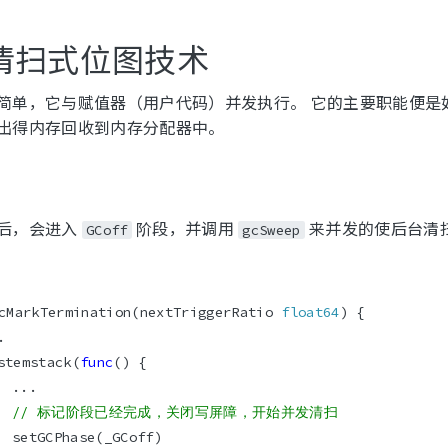
 免清扫式位图技术
简单，它与赋值器（用户代码）并发执行。 它的主要职能便是
出得内存回收到内存分配器中。
后，会进入
阶段，并调用
来并发的使后台清扫器 
GCoff
gcSweep
cMarkTermination(nextTriggerRatio 
float64
ystemstack(
func
// 标记阶段已经完成，关闭写屏障，开始并发清扫