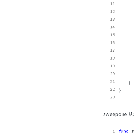
sweepone
func
 s