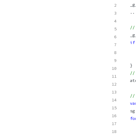
/
if
/
//
va
fo