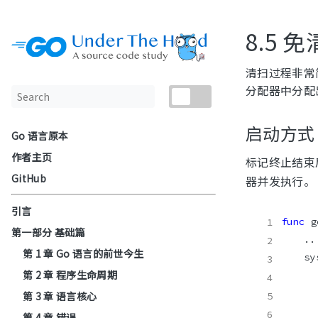
8.5
清扫过程非常
分配器中分配
启动方式
Go 语言原本
作者主页
标记终止结束
GitHub
器并发执行。
引言
func
 g
第一部分 基础篇
第 1 章 Go 语言的前世今生
	s
第 2 章 程序生命周期
第 3 章 语言核心
第 4 章 错误