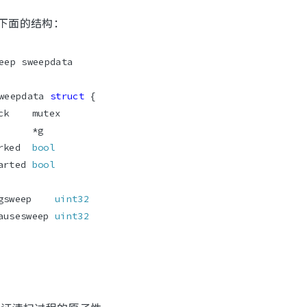
下面的结构：
weepdata 
struct
arked  
bool
tarted 
bool
bgsweep    
uint32
pausesweep 
uint32