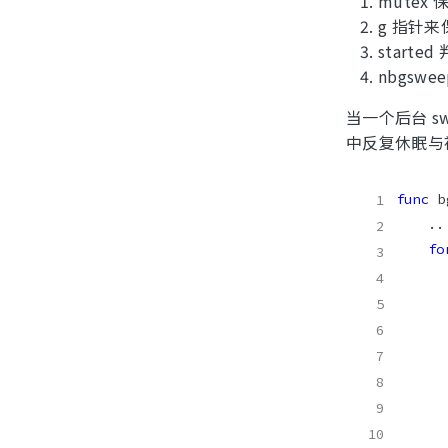
mutex
g 指针来保
starte
nbgswe
当一个后台 
中反复休眠与
func
 b
fo