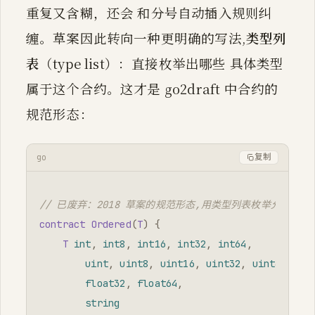
重复又含糊，还会 和分号自动插入规则纠
缠。草案因此转向一种更明确的写法,
类型列
表
（type list）：直接枚举出哪些 具体类型
属于这个合约。这才是 go2draft 中合约的
规范形态：
go
复制
// 已废弃：2018 草案的规范形态,用类型列表枚举允许的底
contract
Ordered
(
T
)
{
T
int
,
int8
,
int16
,
int32
,
int64
,
uint
,
uint8
,
uint16
,
uint32
,
uint64
,
ui
float32
,
float64
,
string