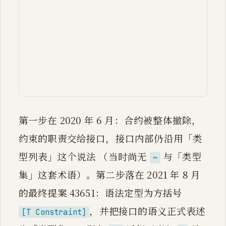
flowchart LR

    A["2018 go2draft<br/>contrac
    B["2020.6 草案修订<br/>放弃 co
    C["2021.8 提案 43651<br/>方括号
    A -->|"消除第二套语法"| B

    B -->|"语义统一为类型集"| C
第一步在 2020 年 6 月：合约被整体撤除，
约束的职责交给接口，接口内部仍沿用「类
型列表」这个说法 （当时尚无
与「类型
~
集」这套术语）。第二步落在 2021 年 8 月
的最终提案 43651：语法定型为方括号
，并把接口的语义正式表述
[T Constraint]