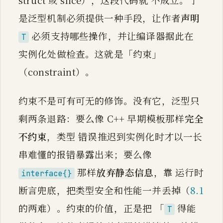
struct 或 slice），这段代码就 不成立。于
是泛型机制必须提供一种手段，让作者
声明
必须支持哪些操作，并让编译器据此在
T
实例化处做检查。这就是「约束」
（constraint）。
约束不是可有可无的修饰。没有它，泛型只
剩两条退路：要么像 C++ 早期模板那样
完全
不约束
，类型 错误推迟到实例化时才以一长
串难懂的报错暴露出来；要么像
那样
放弃静态信息
，靠 运行时
interface{}
断言兜底，把类型安全和性能一并丢掉（
8.1
的两难）。约束的价值，正是把 「
得能
T