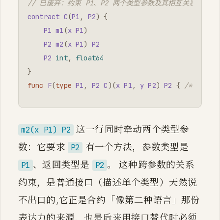
// 已废弃：约束 P1、P2 两个类型参数及其相互关系
contract
C
(
P1
,
P2
)
{
P1
m1
(
x
P1
)
P2
m2
(
x
P1
)
P2
P2
int
,
float64
}
func
F
(
type
P1
,
P2
C
)(
x
P1
,
y
P2
)
P2
{
/* ... *
这一行同时牵动两个类型参
m2(x P1) P2
数：它要求
有一个方法，参数类型是
P2
、返回类型是
。 这种跨参数的关系
P1
P2
约束，是普通接口（描述单个类型）天然说
不出口的,它正是合约「像第二种语言」那份
表达力的来源，也是后来用接口替代时必须