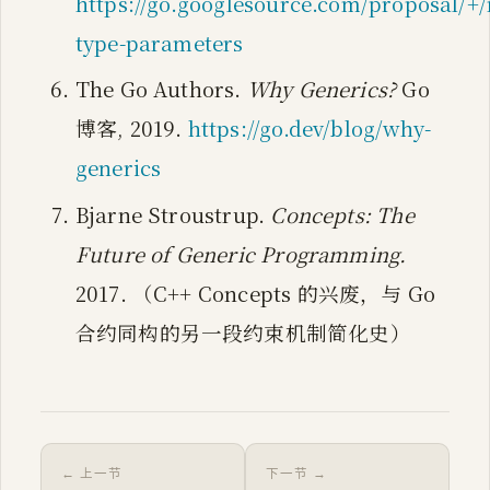
https://go.googlesource.com/proposal/+/
type-parameters
The Go Authors.
Why Generics?
Go
博客, 2019.
https://go.dev/blog/why-
generics
Bjarne Stroustrup.
Concepts: The
Future of Generic Programming.
2017. （C++ Concepts 的兴废，与 Go
合约同构的另一段约束机制简化史）
← 上一节
下一节 →