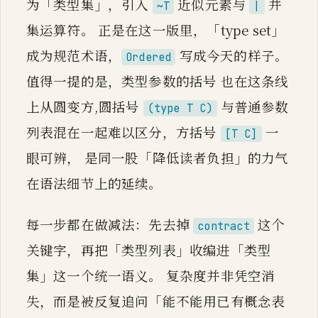
为「类型集」，引入
近似元素与
并
~T
|
集运算符。 正是在这一版里，「type set」
成为规范术语，
写成今天的样子。
Ordered
值得一提的是，类型参数的括号 也在这条线
上从圆变方,圆括号
与普通参数
(type T C)
列表混在一起难以区分，方括号
一
[T C]
眼可辨， 是同一股「降低读者负担」的力气
在语法细节上的延续。
每一步都在做减法：先去掉
这个
contract
关键字，再把「类型列表」收编进「类型
集」这一个统一语义。 复杂度并非凭空消
失，而是被反复追问「能不能用已有概念表