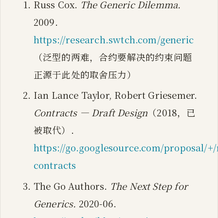
Russ Cox.
The Generic Dilemma.
2009.
https://research.swtch.com/generic
（泛型的两难，合约要解决的约束问题
正源于此处的取舍压力）
Ian Lance Taylor, Robert Griesemer.
Contracts — Draft Design
（2018，已
被取代）.
https://go.googlesource.com/proposal/+/
contracts
The Go Authors.
The Next Step for
Generics.
2020-06.