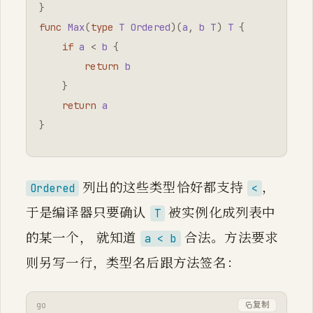
}
func
Max
(
type
T
Ordered
)(
a
,
b
T
)
T
{
if
a
<
b
{
return
b
}
return
a
}
列出的这些类型恰好都支持
，
Ordered
<
于是编译器只要确认
被实例化成列表中
T
的某一个， 就知道
合法。方法要求
a < b
则另写一行，类型名后跟方法签名：
go
复制