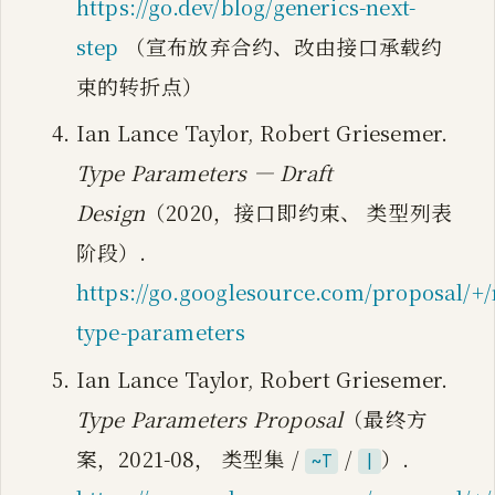
https://go.dev/blog/generics-next-
step
（宣布放弃合约、改由接口承载约
束的转折点）
Ian Lance Taylor, Robert Griesemer.
Type Parameters — Draft
Design
（2020，接口即约束、 类型列表
阶段）.
https://go.googlesource.com/proposal/+/
type-parameters
Ian Lance Taylor, Robert Griesemer.
Type Parameters Proposal
（最终方
案，2021-08， 类型集 /
/
）.
~T
|