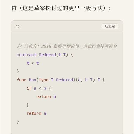
符（这是草案探讨过的更早一版写法）：
go
复制
// 已废弃：2018 草案早期设想，运算符直接写进合约体
contract
Ordered
(
t
T
)
{
t
<
t
}
func
Max
(
type
T
Ordered
)(
a
,
b
T
)
T
{
if
a
<
b
{
return
b
}
return
a
}