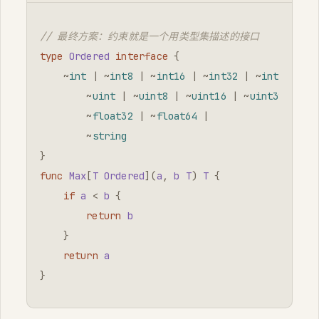
// 最终方案：约束就是一个用类型集描述的接口
type
Ordered
interface
{
~
int
|
~
int8
|
~
int16
|
~
int32
|
~
int64
|
~
uint
|
~
uint8
|
~
uint16
|
~
uint32
|
~
u
~
float32
|
~
float64
|
~
string
}
func
Max
[
T
Ordered
](
a
,
b
T
)
T
{
if
a
<
b
{
return
b
}
return
a
}