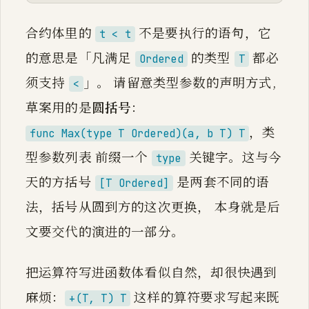
合约体里的
不是要执行的语句，它
t < t
的意思是「凡满足
的类型
都必
Ordered
T
须支持
」。 请留意类型参数的声明方式,
<
草案用的是
圆括号
：
，类
func Max(type T Ordered)(a, b T) T
型参数列表 前缀一个
关键字。这与今
type
天的方括号
是两套不同的语
[T Ordered]
法，括号从圆到方的这次更换， 本身就是后
文要交代的演进的一部分。
把运算符写进函数体看似自然，却很快遇到
麻烦：
这样的算符要求写起来既
+(T, T) T