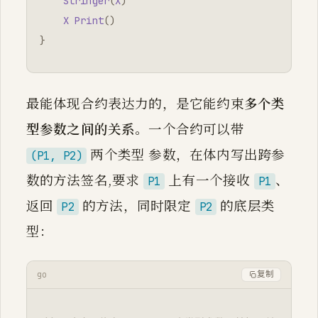
Stringer
(
X
)
X
Print
()
}
最能体现合约表达力的，是它能约束
多个类
型参数之间的关系
。一个合约可以带
两个类型 参数，在体内写出跨参
(P1, P2)
数的方法签名,要求
上有一个接收
、
P1
P1
返回
的方法，同时限定
的底层类
P2
P2
型：
go
复制