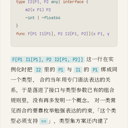
type
I2
[
P1
,
P2
any
]
interface
{
m2
(
x
P1
)
P2
~
int
|
~
float64
}
func
F
[
P1
I1
[
P1
],
P2
I2
[
P1
,
P2
]](
x
P1
,
y
P2
)
P2
这一行在实
F[P1 I1[P1], P2 I2[P1, P2]]
例化时把
里的
与
的
绑成同
I2
P1
I1
P1
一个类型， 合约当年用专门语法表达的关
系，于是落进了接口与类型参数已有的组合
规则里，没有再多发明一个概念。 对一类常
见而合约要靠枚举勉强表达的约束,「这个类
型必须支持
」，类型集方案还内建了
==