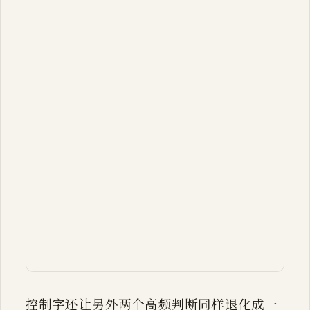
flowchart LR

    K["键 key"] --> H["hash(key, see
    H --> H1["H1：高 57 位<br/>选组起
    H --> H2["H2：低 7 位<br/>指纹"]

    H1 --> G["定位到第 i 组<br/>(8 
    H2 --> M["控制字 XOR H2<br/>SI
    G --> M

    M --> B["位掩码：候选槽"]

    B --> C{"逐候选<br/>比较真实键"}

    C -->|相等| F["命中，返回槽"]

    C -->|全不等且本组有空槽| E["未命中
    C -->|全不等且本组无空槽| N["探测
控制字还让另外两个高频判断同样退化成一