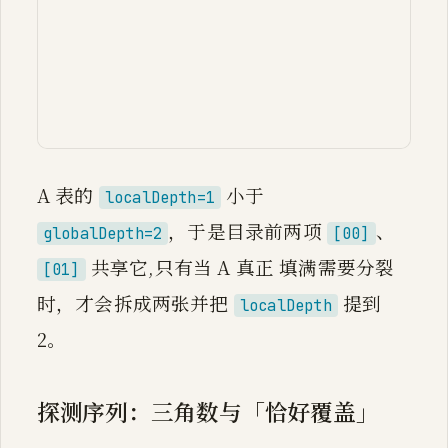
    D3 --> TC["table C<br/>localDep
    TA --> GA["groups：一组组 8 槽 +
    TB --> GB["groups"]

    TC --> GC["groups"]
A 表的
小于
localDepth=1
，于是目录前两项
、
globalDepth=2
[00]
共享它,只有当 A 真正 填满需要分裂
[01]
时，才会拆成两张并把
提到
localDepth
2。
探测序列：三角数与「恰好覆盖」