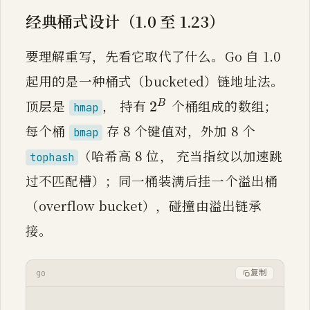
经典桶式设计（1.0 至 1.23）
要理解重写，先看它取代了什么。Go 自 1.0
起用的是一种桶式（bucketed）链地址法。
2^B
B
2
顶层是
， 持有
个桶组成的数组；
2
B
hmap
每个桶
存 8 个键值对，外加 8 个
bmap
（哈希高 8 位， 充当指纹以加速跳
tophash
过不匹配槽）；同一桶装满后挂一个溢出桶
（overflow bucket），碰撞由溢出链承
接。
go
复制