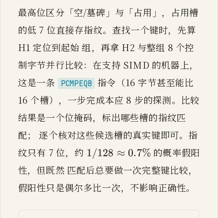
最高位区分「空/墓碑」与「占用」，占用槽
的低 7 位直接存指纹。查找一个键时，先算
H1 定位到起始 组，再拿 H2 与整组 8 个控
制字节并行比较：在支持 SIMD 的机器上，
这是一条
指令（16 字节甚至能比
PCMPEQB
16 个槽），一步完成本应 8 步的探测。比较
结果是一个位掩码，标出哪些槽的指纹匹
配； 逐个核对这些候选槽的真实键即可。指
1/128 \approx 0.7\%
1
/
128
≈
0.7
%
纹只有 7 位，约
的概率假阳
1/128
≈
0.7%
性，但既然 匹配后总要做一次完整键比较，
假阳性只是偶尔多比一次，不影响正确性。