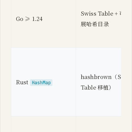
Swiss Table + 可扩
Go ≥ 1.24
展哈希目录
hashbrown（Swis
Rust
HashMap
Table 移植）