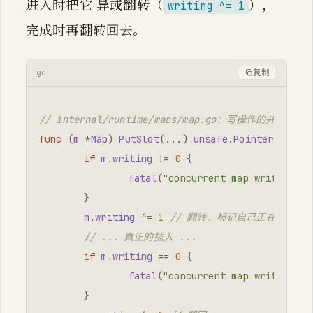
进入时把它
异或翻转
（
），
writing ^= 1
完成时再翻转回去。
go
复制
// internal/runtime/maps/map.go：写操作的并发检
func
(
m
*
Map
)
PutSlot
(
...
)
unsafe
.
Pointer
{
if
m
.
writing
!=
0
{
fatal
(
"concurrent map writes"
)
}
m
.
writing
^=
1
// 翻转，标记自己正在写
// ... 真正的插入 ...
if
m
.
writing
==
0
{
fatal
(
"concurrent map writes"
)
}