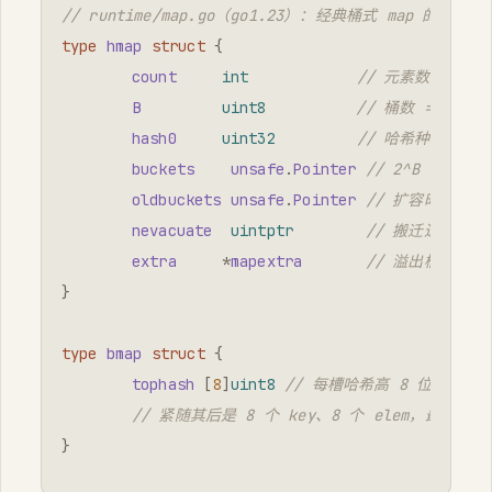
// runtime/map.go（go1.23）：经典桶式 map 的顶
type
hmap
struct
{
count
int
// 元素数，len(
B
uint8
// 桶数 = 2^B
hash0
uint32
// 哈希种子
buckets
unsafe
.
Pointer
// 2^B 个桶的
oldbuckets
unsafe
.
Pointer
// 扩容时的旧
nevacuate
uintptr
// 搬迁进度：
extra
*
mapextra
// 溢出桶簿记等
}
type
bmap
struct
{
tophash
[
8
]
uint8
// 每槽哈希高 8 位，兼作
// 紧随其后是 8 个 key、8 个 elem，最后是
}