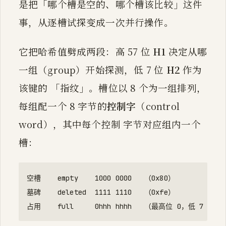
是把「哪个槽是空的、哪个槽该比较」这件
事，从逐槽试探变成一次并行操作。
它把哈希值劈成两段：高 57 位
H1
决定从哪
一组（group）开始探测，低 7 位
H2
作为
该键的 「指纹」。槽位以 8 个为一组排列，
每组配一个 8 字节的
控制字
（control
word），其中每个控制 字节对应组内一个
槽：
空槽    empty    1000 0000   （0x80）

墓碑    deleted  1111 1110   （0xfe）
