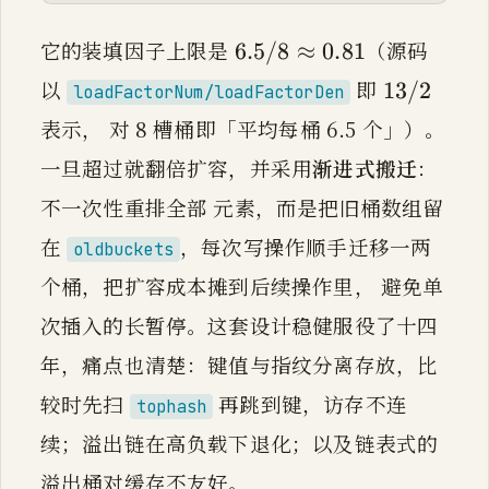
6.5/8 \approx 0.81
6.5
/
8
≈
0.81
它的装填因子上限是
（源码
6.5/8
≈
0.81
13/2
13
/
2
以
即
13/2
loadFactorNum/loadFactorDen
表示， 对 8 槽桶即「平均每桶 6.5 个」）。
一旦超过就翻倍扩容，并采用
渐进式搬迁
：
不一次性重排全部 元素，而是把旧桶数组留
在
，每次写操作顺手迁移一两
oldbuckets
个桶，把扩容成本摊到后续操作里， 避免单
次插入的长暂停。这套设计稳健服役了十四
年，痛点也清楚：键值与指纹分离存放，比
较时先扫
再跳到键，访存不连
tophash
续；溢出链在高负载下退化；以及链表式的
溢出桶对缓存不友好。