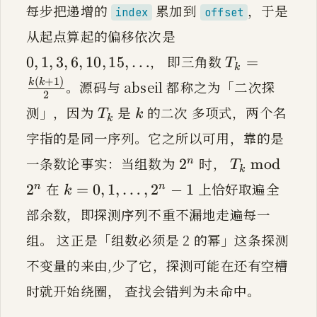
每步把递增的
累加到
，于是
index
offset
0, 1, 3, 6, 10, 15, \do
0
,
1
,
3
,
6
,
10
,
15
,
…
从起点算起的偏移依次是
T_k = \frac
(
+
1
)
k
k
， 即三角数
0
,
1
,
3
,
6
,
10
,
15
,
…
=
=
T
T
k
k
2
(
+
1
)
k
k
。源码与 abseil 都称之为「二次探
2
T_k
k
T
k
测」，因为
是
的二次 多项式，两个名
T
k
k
k
字指的是同一序列。它之所以可用，靠的是
2^n
T_k \bmod 
n
n
2
m
o
d
2
T
一条数论事实：当组数为
时，
2
mod
n
T
k
k
k = 0, 1, \dots, 2^n - 1
n
=
0
,
1
,
…
,
2
−
1
k
在
上恰好取遍全
2
=
0
,
1
,
…
,
2
−
1
n
n
k
部余数，即探测序列不重不漏地走遍每一
组。 这正是「组数必须是 2 的幂」这条探测
不变量的来由,少了它，探测可能在还有空槽
时就开始绕圈， 查找会错判为未命中。