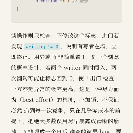
m
.
writing
^=
1
// 翻回
}
读操作则只检查、不修改这个标志：进门若
发现
，说明有写者在场，立
writing != 0
即终止。用异或 而非简单置 1，是一个刻意
的概率设计：若两个 writer 同时闯入，两
次翻转可能让标志回到 0，使「出门 检查」
一方察觉异常的概率更高。这是一种
尽力而
为
（best-effort）的检测，不加锁、不保证
必然 抓到每一次竞争，只在几乎零成本的前
提下，把绝大多数误用尽早暴露成清晰的崩
溃，而非埋成一个日后 难查的诡异 bug。要