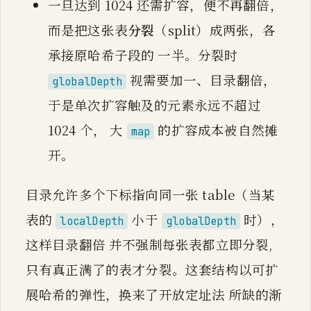
一旦达到 1024 还需扩容，便不再翻倍，
而是把这张表
分裂
（split）成两张，各
承接原哈希子段的 一半。分裂时
视需要加一、目录翻倍，
globalDepth
于是单次扩容触及的元素永远不超过
1024 个， 大
的扩容成本被自然摊
map
开。
目录允许多个下标指向同一张 table（当某
表的
小于
时），
localDepth
globalDepth
这样目录翻倍 并不强制每张表都立即分裂,
只有真正满了的表才分裂。这套结构以可扩
展哈希的弹性，换来了开放定址法 所缺的渐