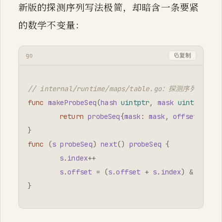
新版的探测序列写法极简，却暗含一条要紧
的数学不变量：
go
复制
// internal/runtime/maps/table.go：探测序列（速写
func
makeProbeSeq
(
hash
uintptr
,
mask
uint64
)
pr
return
probeSeq
{
mask
:
mask
,
offset
:
uint
}
func
(
s
probeSeq
)
next
()
probeSeq
{
s
.
index
++
s
.
offset
=
(
s
.
offset
+
s
.
index
)
&
s
.
mask
}