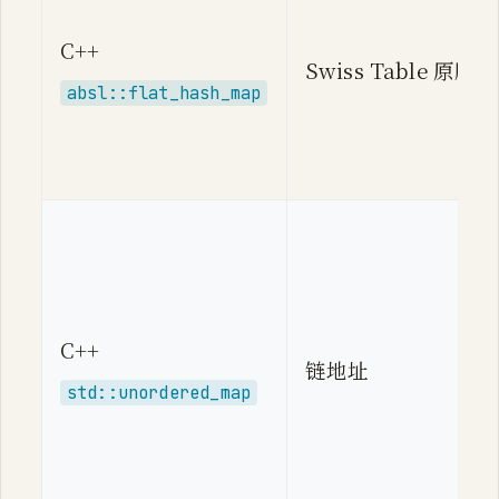
C++
Swiss Table 原版
absl::flat_hash_map
C++
链地址
std::unordered_map