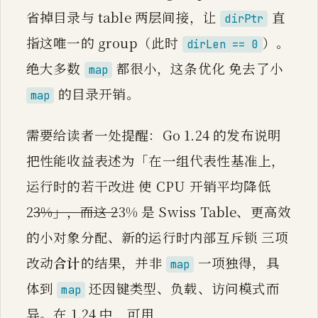
省掉目录与 table 两层间接，让
直
dirPtr
指这唯一的 group（此时
）。
dirLen == 0
绝大多数
都很小，这条优化 免去了小
map
的目录开销。
map
需要给读者一处提醒：Go 1.24 的发布说明
把性能收益表述为「在一组代表性基准上，
运行时的若干改进 使 CPU 开销平均降低
2
3%」，而这 2
3% 是 Swiss Table、更高效
的小对象分配、新的运行时内部互斥锁 三项
改动
合计
的结果，并非
一项独得，具
map
体到
还因键类型、负载、访问模式而
map
异。在 1.24 中，可用