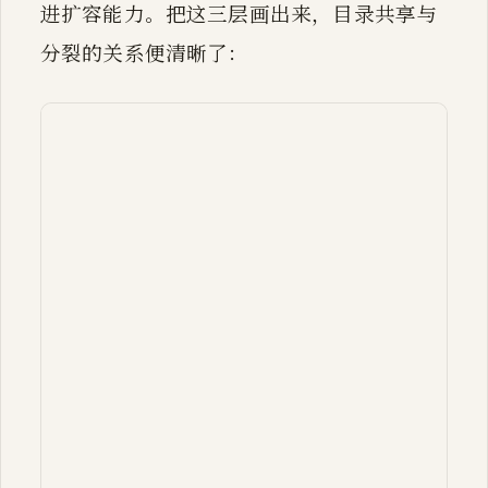
进扩容能力。把这三层画出来，目录共享与
分裂的关系便清晰了：
flowchart LR

    H["hash(key)<br/>取高 globalDept
    subgraph DIR["directory（*[1&lt
      D0["[00]"]

      D1["[01]"]

      D2["[10]"]

      D3["[11]"]

    end

    D0 --> TA["table A<br/>localDep
    D1 --> TA

    D2 --> TB["table B<br/>localDep