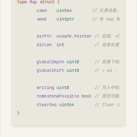
type
Map
struct
{
used
uint64
// 元素总数，len()
seed
uintptr
// 本 map 私有的哈
dirPtr
unsafe
.
Pointer
// 目录：*[1<<glob
dirLen
int
// 目录长度；小 map
globalDepth
uint8
// 目录下标用哈希
globalShift
uint8
// = 64 - glob
writing
uint8
// 写入中标志，并发
tombstonePossible
bool
// 是否可能存在墓
clearSeq
uint64
// Clear 计数，遍
}