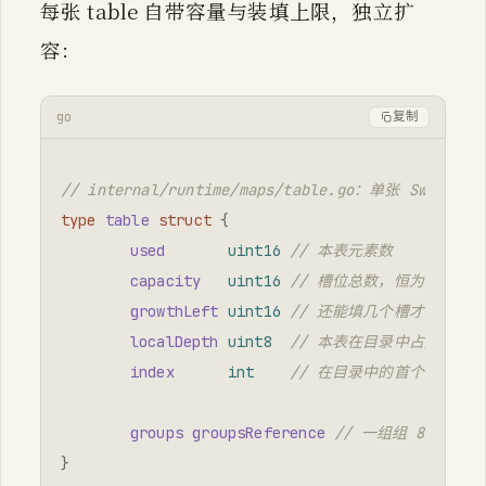
每张 table 自带容量与装填上限，独立扩
容：
go
复制
// internal/runtime/maps/table.go：单张 Swiss
type
table
struct
{
used
uint16
// 本表元素数
capacity
uint16
// 槽位总数，恒为 2^N
growthLeft
uint16
// 还能填几个槽才需 reh
localDepth
uint8
// 本表在目录中占用的高位数，
index
int
// 在目录中的首个下标；-
groups
groupsReference
// 一组组 8 槽 +
}