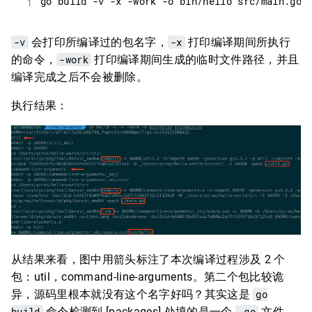
-v
会打印所编译过的包名字，
-x
打印编译期间所执行
的命令，
-work
打印编译期间生成的临时文件路径，并且
编译完成之后不会被删除。
执行结果：
从结果来看，图中用箭头标注了本次编译过程涉及 2 个
包：util，command-line-arguments。第二个包比较诡
异，源码里根本就没有这个名字好吗？其实这是
go
build
命令检测到 [packages] 处填的是一个
.go
文件，